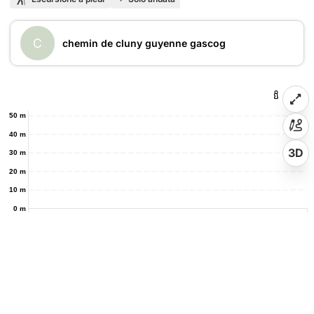
C
chemin de cluny guyenne gascog
50 m
40 m
3D
30 m
20 m
10 m
0 m