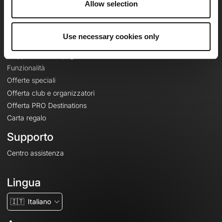
Allow selection
Contatti
Le Mag'
Use necessary cookies only
Offerte
Mappe di base topografiche
Funzionalità
Offerte speciali
Offerta club e organizzatori
Offerta PRO Destinations
Carta regalo
Supporto
Centro assistenza
Lingua
🇮🇹
Italiano