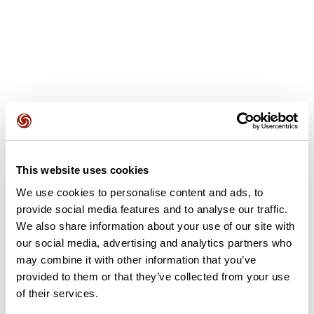
Recensioni degli utenti
Questo percorso non contiene ancora alcuna recensione.
This website uses cookies
L'hai già effettuato? Sii il primo a inviare una recensione!
We use cookies to personalise content and ads, to
provide social media features and to analyse our traffic.
We also share information about your use of our site with
Aggiungi una recensione
our social media, advertising and analytics partners who
may combine it with other information that you’ve
provided to them or that they’ve collected from your use
of their services.
Riepilogo