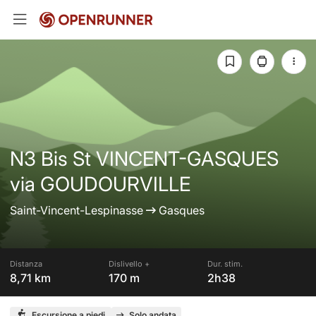
N3 Bis St VINCENT-GASQUES
via GOUDOURVILLE
Saint-Vincent-Lespinasse
Gasques
Distanza
Dislivello +
Dur. stim.
8,71 km
170 m
2h38
Escursione a piedi
Solo andata