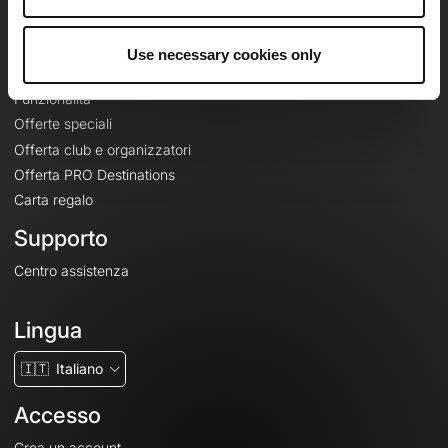
Le Mag'
Offerte
Use necessary cookies only
Mappe di base topografiche
Funzionalità
Offerte speciali
Offerta club e organizzatori
Offerta PRO Destinations
Carta regalo
Supporto
Centro assistenza
Lingua
🇮🇹
Italiano
Accesso
Crea un account