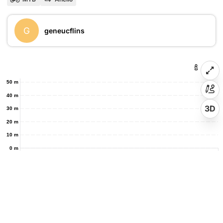
G
geneucflins
50 m
40 m
3D
30 m
20 m
10 m
0 m