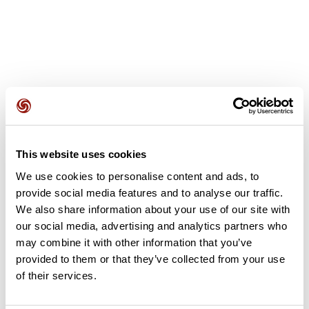
Recensioni degli utenti
This website uses cookies
Questo percorso non contiene ancora alcuna recensione.
We use cookies to personalise content and ads, to
L'hai già effettuato? Sii il primo a inviare una recensione!
provide social media features and to analyse our traffic.
We also share information about your use of our site with
our social media, advertising and analytics partners who
Aggiungi una recensione
may combine it with other information that you’ve
provided to them or that they’ve collected from your use
of their services.
Riepilogo