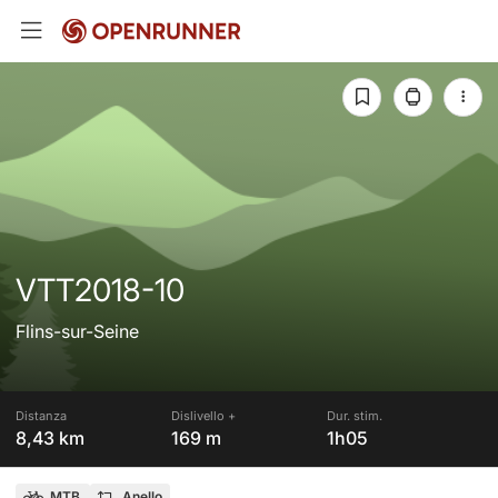
VTT2018-10
Flins-sur-Seine
Distanza
Dislivello +
Dur. stim.
8,43 km
169 m
1h05
MTB
Anello