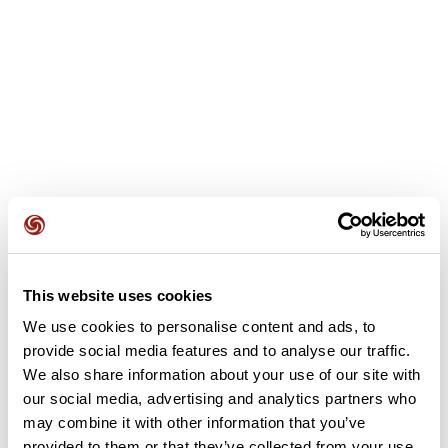
Recensioni degli utenti
This website uses cookies
5,0
•
1 recensioni
We use cookies to personalise content and ads, to
provide social media features and to analyse our traffic.
We also share information about your use of our site with
Questo percorso non contiene ancora alcuna recensione.
our social media, advertising and analytics partners who
L'hai già effettuato? Sii il primo a inviare una recensione!
may combine it with other information that you’ve
provided to them or that they’ve collected from your use