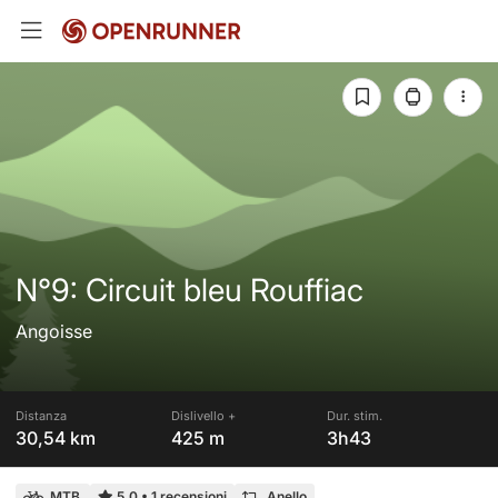
N°9: Circuit bleu Rouffiac
Angoisse
Distanza
Dislivello +
Dur. stim.
30,54 km
425 m
3h43
MTB
5,0
•
1 recensioni
Anello