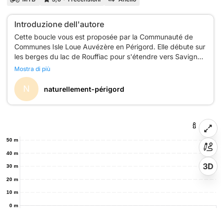
Introduzione dell'autore
Cette boucle vous est proposée par la Communauté de
Communes Isle Loue Auvézère en Périgord. Elle débute sur
les berges du lac de Rouffiac pour s'étendre vers Savignac
Lédrier et sa magnifique Forge, puis vers Payzac et revenir
Mostra di più
par la forêt qui entoure le Lac. Il faut compter 3h pour ce
N
naturellement-périgord
50 m
40 m
3D
30 m
20 m
10 m
0 m