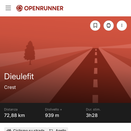
Dieulefit
Crest
Distanza
Dislivello +
Dur. stim.
72,88 km
939 m
3h28
Ciclismo su strada
Anello