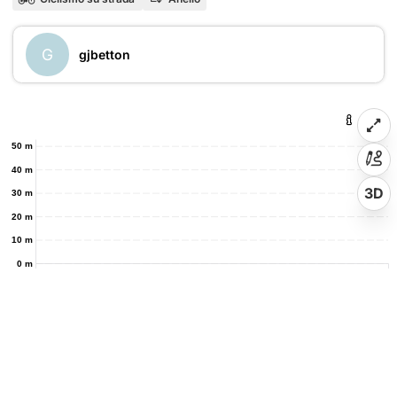
G
gjbetton
50 m
40 m
3D
30 m
20 m
10 m
0 m