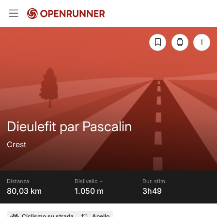
Dieulefit par Pascalin
Crest
Distanza
Dislivello +
Dur. stim.
80,03 km
1.050 m
3h49
Ciclismo su strada
Anello