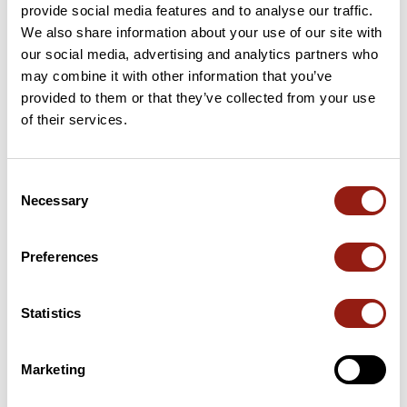
provide social media features and to analyse our traffic.
We also share information about your use of our site with
46 km
Col du Pertuis
626 m
our social media, advertising and analytics partners who
may combine it with other information that you’ve
46 km
Col de Ventebrun
638 m
provided to them or that they’ve collected from your use
of their services.
49 km
Col de Boutière
654 m
54 km
Col de Pascalin
643 m
Consent
Necessary
Selection
66 km
Col de Lunel
409 m
Passi estratti dal catalogo del Club des Cent Cols
Preferences
Statistics
Riepilogo
Scopri questo percorso in bicicletta di 80 km vicino a Crest.
Presenta una salita cumulativa di oltre 1050m. Prevedi circa 3
Marketing
ore e 49 minuti per completare questo percorso.