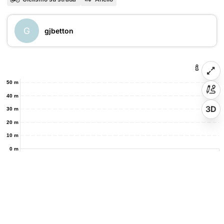
G
gjbetton
50 m
40 m
3D
30 m
20 m
10 m
0 m