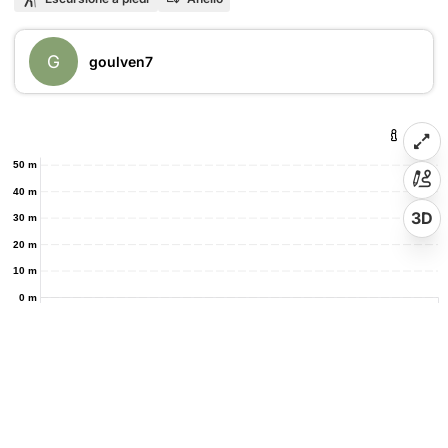
G
goulven7
50 m
40 m
3D
30 m
20 m
10 m
0 m