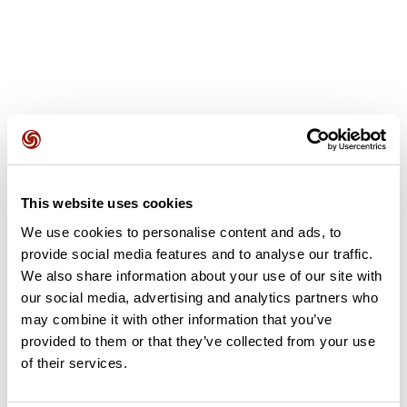
Recensioni degli utenti
This website uses cookies
Questo percorso non contiene ancora alcuna recensione.
We use cookies to personalise content and ads, to
L'hai già effettuato? Sii il primo a inviare una recensione!
provide social media features and to analyse our traffic.
We also share information about your use of our site with
our social media, advertising and analytics partners who
Aggiungi una recensione
may combine it with other information that you’ve
provided to them or that they’ve collected from your use
of their services.
Riepilogo