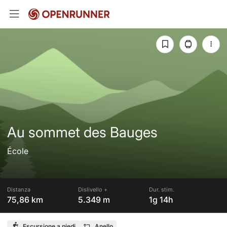
Au sommet des Bauges
École
Distanza
Dislivello +
Dur. stim.
75,86 km
5.349 m
1g 14h
Escursione a piedi
Anello