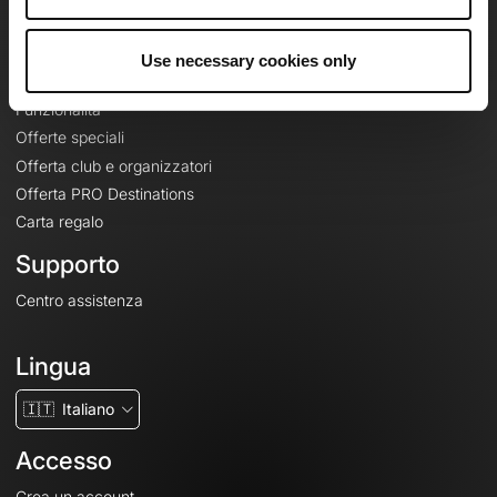
Le Mag'
Offerte
Use necessary cookies only
Mappe di base topografiche
Funzionalità
Offerte speciali
Offerta club e organizzatori
Offerta PRO Destinations
Carta regalo
Supporto
Centro assistenza
Lingua
🇮🇹
Italiano
Accesso
Crea un account