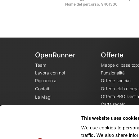
Nome del percorso: 9401336
OpenRunner
Offerte
Team
Mappe di base top
Lavora con noi
Funzionalità
Riguardo a
Offerte speciali
Contatti
Offerta club e orga
Offerta PRO Destin
Le Mag'
Carta regalo
This website uses cookie
We use cookies to personal
traffic. We also share info