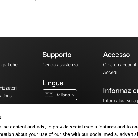
Supporto
Accesso
ografiche
Centro assistenza
Crea un account
Accedi
Lingua
nizzatori
Informazion
🇮🇹
Italiano
ations
Informativa sulla
CGV
CGU
s
Note legali
ise content and ads, to provide social media features and to an
Impostazioni dei 
rmation about your use of our site with our social media, advertis