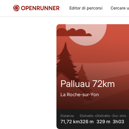
Editor di percorsi
Cercare u
Palluau 72km
La Roche-sur-Yon
Distanza
Dislivello +
Dislivello -
Dur. stim.
71,72 km
326 m
329 m
3h03