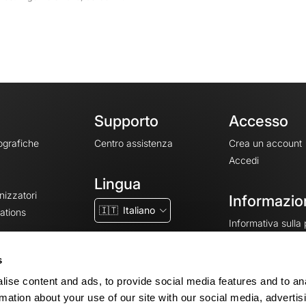
Supporto
Accesso
ografiche
Centro assistenza
Crea un account
Accedi
Lingua
nizzatori
Informazion
🇮🇹
Italiano
ations
Informativa sulla
CGV
CGU
s
Note legali
ise content and ads, to provide social media features and to an
Impostazioni dei 
rmation about your use of our site with our social media, advertis