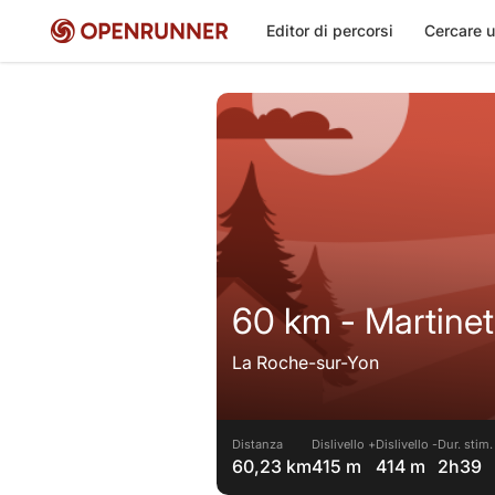
Editor di percorsi
Cercare u
60 km - Martinet
La Roche-sur-Yon
Distanza
Dislivello +
Dislivello -
Dur. stim.
60,23 km
415 m
414 m
2h39