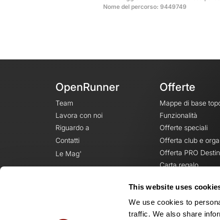
Nome del percorso: 9449749
OpenRunner
Offerte
Team
Mappe di base top
Lavora con noi
Funzionalità
Riguardo a
Offerte speciali
Contatti
Offerta club e orga
Offerta PRO Destin
Le Mag'
Carta regalo
This website uses cookie
We use cookies to personal
traffic. We also share info