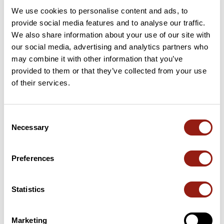
We use cookies to personalise content and ads, to
13 km
Col des Pierres de Faux
793 m
provide social media features and to analyse our traffic.
We also share information about your use of our site with
our social media, advertising and analytics partners who
17 km
Col de Sarrasset
825 m
may combine it with other information that you’ve
provided to them or that they’ve collected from your use
20 km
Col de la Fayolle
877 m
of their services.
21 km
Goulet de Peyrille
832 m
Consent
46 km
Col de Sarrasset
825 m
Necessary
Selection
52 km
Col de l'Arénier
682 m
Preferences
Passi estratti dal catalogo del Club des Cent Cols
Statistics
Riepilogo
Scopri questo percorso in bicicletta di 61,5 km vicino a Privas.
Marketing
Presenta una salita cumulativa di oltre 1070m. Prevedi circa 3