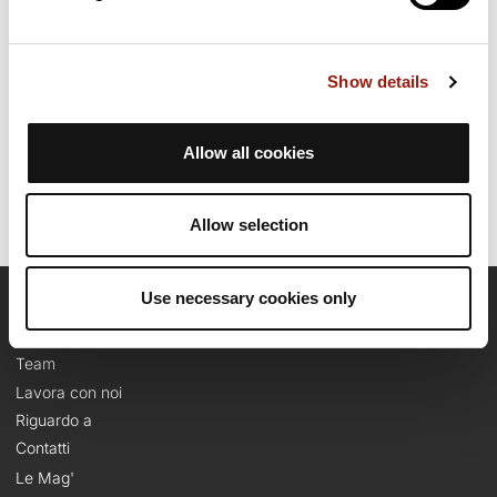
ore e 6 minuti per completare questo percorso.
Show details
Data di creazione del percorso: 26 gennaio 2019, 15:48:23.
Ultimo aggiornamento della scheda percorso: 26 gennaio 2019,
15:48:23.
Nome del percorso: 9509376
Allow all cookies
Allow selection
Use necessary cookies only
OpenRunner
Team
Lavora con noi
Riguardo a
Contatti
Le Mag'