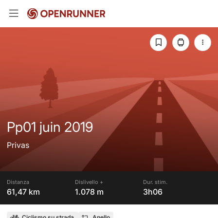
Pp01 juin 2019
Privas
Distanza
Dislivello +
Dur. stim.
61,47 km
1.078 m
3h06
Ciclismo su strada
Anello