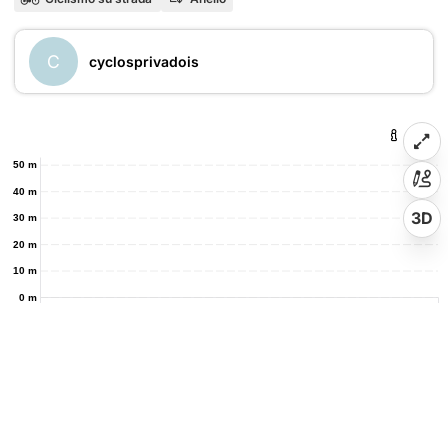
C
cyclosprivadois
50 m
40 m
3D
30 m
20 m
10 m
0 m