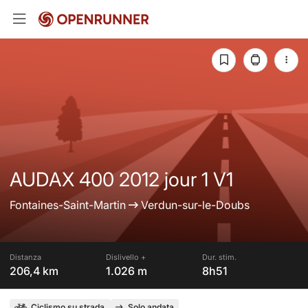
AUDAX 400 2012 jour 1 V1
Fontaines-Saint-Martin
Verdun-sur-le-Doubs
Distanza
Dislivello +
Dur. stim.
206,4 km
1.026 m
8h51
Ciclismo su strada
Solo andata