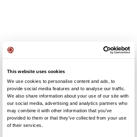
Recensioni degli utenti
This website uses cookies
Questo percorso non contiene ancora alcuna recensione.
L'hai già effettuato? Sii il primo a inviare una recensione!
We use cookies to personalise content and ads, to
provide social media features and to analyse our traffic.
We also share information about your use of our site with
our social media, advertising and analytics partners who
Aggiungi una recensione
may combine it with other information that you’ve
provided to them or that they’ve collected from your use
of their services.
Riepilogo