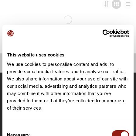
This website uses cookies
We use cookies to personalise content and ads, to
OpenRunner
provide social media features and to analyse our traffic.
We also share information about your use of our site with
Equipe
our social media, advertising and analytics partners who
Carrières
may combine it with other information that you’ve
À propos
provided to them or that they’ve collected from your use
Contact
of their services.
Le Mag'
Offres
Consent
Fonds de cartes topographiques
Necessary