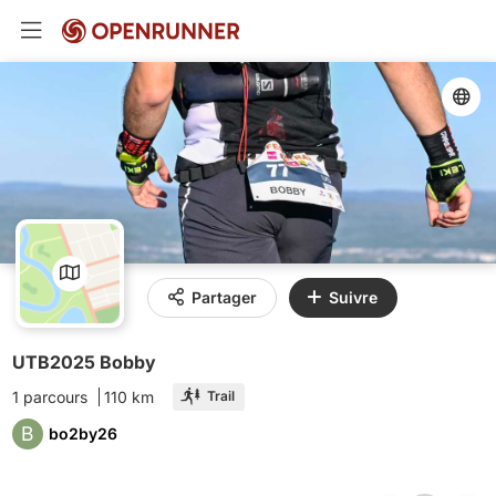
Partager
Suivre
UTB2025 Bobby
1 parcours
110 km
Trail
B
bo2by26