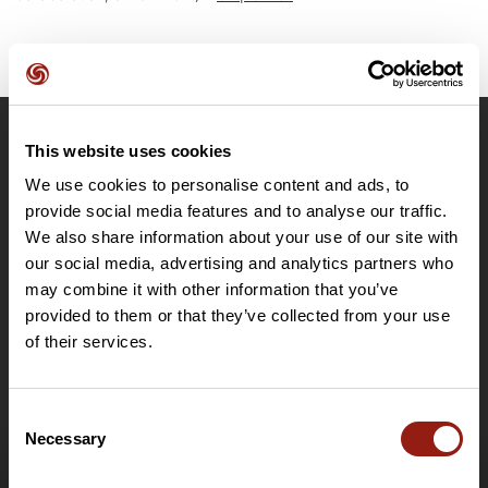
This website uses cookies
OpenRunner
We use cookies to personalise content and ads, to
Equipe
provide social media features and to analyse our traffic.
Carrières
We also share information about your use of our site with
À propos
our social media, advertising and analytics partners who
Contact
may combine it with other information that you’ve
Le Mag'
provided to them or that they’ve collected from your use
of their services.
Offres
Fonds de cartes topographiques
Fonctionnalités
Consent
Offre particuliers
Necessary
Selection
Offre clubs et organisateurs