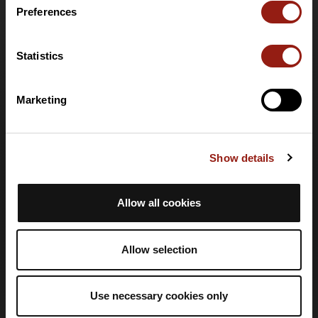
Offre PRO Destinations
Preferences
Carte cadeau
Aide
Statistics
Centre d'aide
Marketing
Langue
🇫🇷
Français
Show details
Connexion
Créer un compte
Allow all cookies
Se connecter
Allow selection
Informations légales
Politique de confidentialité
Use necessary cookies only
CGV
CGU