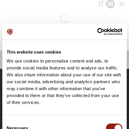
This website uses cookies
We use cookies to personalise content and ads, to
OpenRunner
provide social media features and to analyse our traffic.
We also share information about your use of our site with
Equipe
our social media, advertising and analytics partners who
Carrières
may combine it with other information that you’ve
À propos
provided to them or that they’ve collected from your use
Contact
of their services.
Le Mag'
Offres
Consent
Fonds de cartes topographiques
Necessary