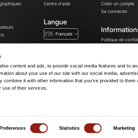
ographiques
Centre d'aide
Créer un compte
Se connecter
Langue
sateurs
Information
🇫🇷
Français
ns
Politique de confide
CGV
CGU
s
Mentions légales
ise content and ads, to provide social media features and to an
Paramètres des co
rmation about your use of our site with our social media, advertis
 combine it with other information that you’ve provided to them o
 use of their services.
© 2026 OpenRunner - Version 7.31.3
Vue carte
Créez un compte
et rejoignez la com
Preferences
Statistics
Marketing