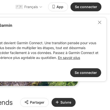
🇫🇷
Français
App
Se connecter
 Garmin
et devient Garmin Connect. Une transition pensée pour vous
 plus besoin de multiplier les étapes, tout est désormais
ccéder facilement à vos données. Passez à Garmin Connect et
périence plus agréable au quotidien.
En savoir plus
Se connecter
ends
Partager
Suivre