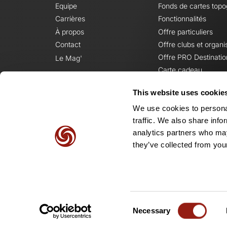
Equipe
Fonds de cartes top
Carrières
Fonctionnalités
À propos
Offre particuliers
Contact
Offre clubs et organi
Offre PRO Destinatio
Le Mag'
Carte cadeau
This website uses cookie
We use cookies to personal
traffic. We also share info
analytics partners who may
they’ve collected from your
Consent
Necessary
Selection