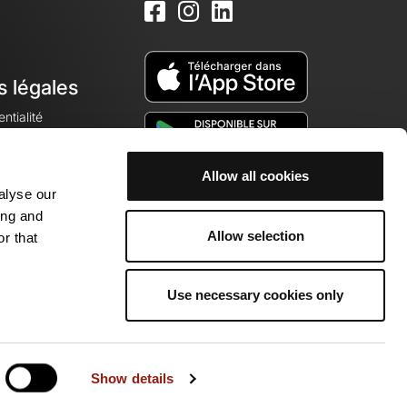
s légales
ntialité
Allow all cookies
alyse our
okies
ing and
Allow selection
r that
Use necessary cookies only
munauté de passionnés !
Show details