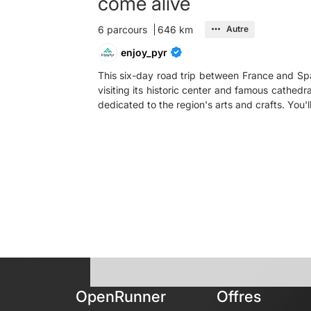
come alive
6 parcours
646 km
Autre
enjoy_pyr
This six-day road trip between France and Spa
visiting its historic center and famous cathedr
OpenRunner
Offres