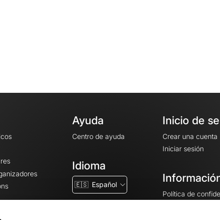
Ayuda
Inicio de s
icos
Centro de ayuda
Crear una cuenta
Iniciar sesión
ares
Idioma
rganizadores
Información
🇪🇸
Español
ons
Política de confid
Condiciones gener
CGU