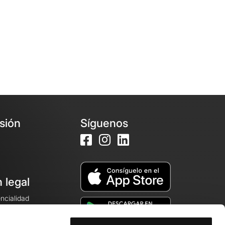
esión
Síguenos
 legal
encialidad
ales de venta