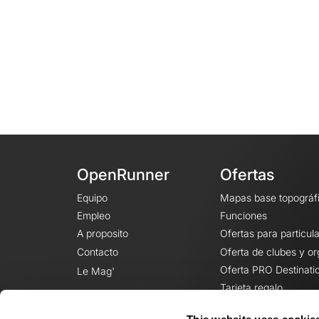
OpenRunner
Ofertas
Equipo
Mapas base topográf
Empleo
Funciones
A proposito
Ofertas para particul
Contacto
Oferta de clubes y o
Oferta PRO Destinati
Le Mag'
Tarjeta regalo