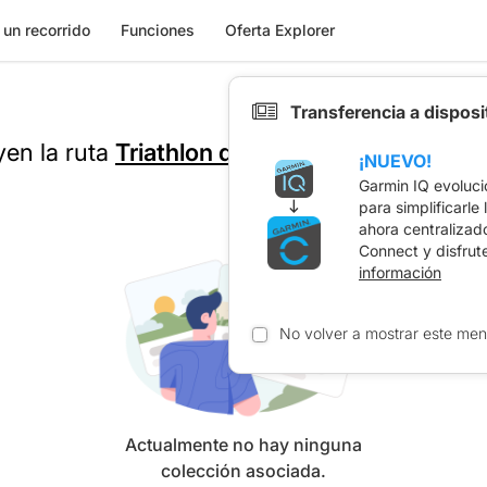
 un recorrido
Funciones
Oferta Explorer
Transferencia a dispos
yen la ruta
Triathlon de Namur - Sprint 19 km
¡NUEVO!
Garmin IQ evoluci
para simplificarle
ahora centralizad
Connect y disfrut
información
No volver a mostrar este men
Actualmente no hay ninguna
colección asociada.