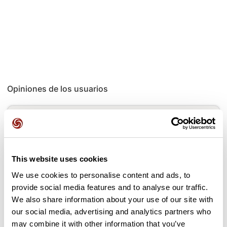
Opiniones de los usuarios
Este recorrido aún no contiene opiniones. ¿Ya lo has
completado? ¡Deja la primera opinión!
This website uses cookies
Añadir una opinión
We use cookies to personalise content and ads, to
provide social media features and to analyse our traffic.
We also share information about your use of our site with
our social media, advertising and analytics partners who
may combine it with other information that you’ve
Puertos a lo largo de la ruta