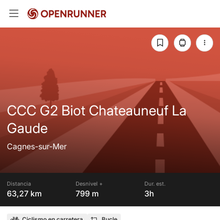
CCC G2 Biot Chateauneuf La
Gaude
Cagnes-sur-Mer
Distancia
Desnivel +
Dur. est.
63,27 km
799 m
3h
Ciclismo en carretera
Bucle