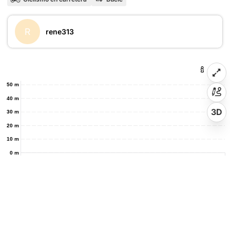
R
rene313
50 m
40 m
3D
30 m
20 m
10 m
0 m