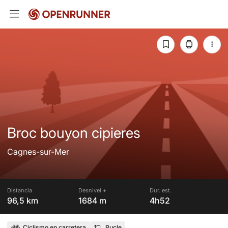
Broc bouyon cipieres
Cagnes-sur-Mer
Distancia
Desnivel +
Dur. est.
96,5 km
1684 m
4h52
Ciclismo en carretera
Bucle