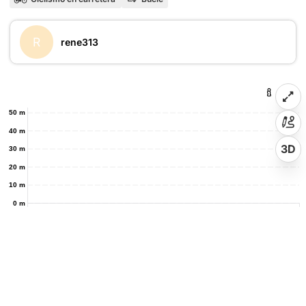
R
rene313
50 m
40 m
3D
30 m
20 m
10 m
0 m