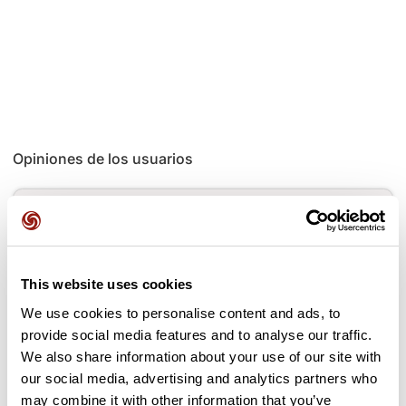
Opiniones de los usuarios
Este recorrido aún no contiene opiniones. ¿Ya lo has
completado? ¡Deja la primera opinión!
This website uses cookies
Añadir una opinión
We use cookies to personalise content and ads, to
provide social media features and to analyse our traffic.
We also share information about your use of our site with
our social media, advertising and analytics partners who
may combine it with other information that you’ve
Puertos a lo largo de la ruta