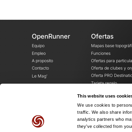
OpenRunner
Ofertas
Equipo
Mapas base topográf
Empleo
Funciones
A proposito
Ofertas para particul
Contacto
Oferta de clubes y o
Oferta PRO Destinati
Le Mag'
Tarjeta regalo
This website uses cookie
We use cookies to personal
traffic. We also share info
analytics partners who may
they’ve collected from your