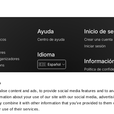
Ayuda
Inicio de s
icos
Centro de ayuda
Crear una cuenta
Iniciar sesión
ares
Idioma
rganizadores
Información
🇪🇸
Español
ons
Política de confid
Condiciones gener
CGU
s
Avisos legales
ise content and ads, to provide social media features and to an
Configuración de 
rmation about your use of our site with our social media, advertis
 combine it with other information that you’ve provided to them o
 use of their services.