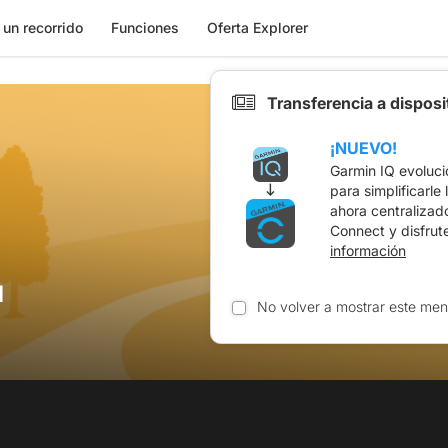
 un recorrido
Funciones
Oferta Explorer
Transferencia a dispos
¡NUEVO!
Garmin IQ evoluci
para simplificarle
ahora centralizad
Connect y disfrut
información
u
No volver a mostrar este men