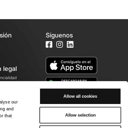
esión
Síguenos
 legal
encialidad
ales de venta
Allow all cookies
alyse our
cookies
ing and
Allow selection
r that