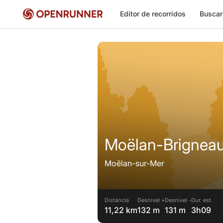
Editor de recorridos
Buscar
Moëlan-Brignea
Moëlan-sur-Mer
Distancia
Desnivel +
Desnivel -
Dur. est.
11,22 km
132 m
131 m
3h09