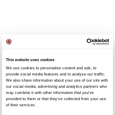
Opiniones de los usuarios
This website uses cookies
Este recorrido aún no contiene opiniones. ¿Ya lo has
completado? ¡Deja la primera opinión!
We use cookies to personalise content and ads, to
provide social media features and to analyse our traffic.
We also share information about your use of our site with
our social media, advertising and analytics partners who
Añadir una opinión
may combine it with other information that you’ve
provided to them or that they’ve collected from your use
of their services.
Resumen