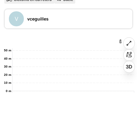
V
vceguilles
50 m
40 m
3D
30 m
20 m
10 m
0 m