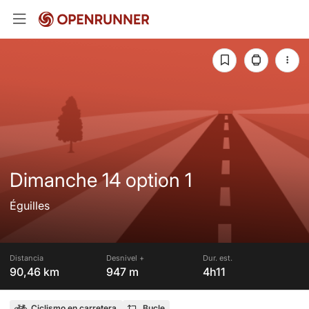
Dimanche 14 option 1
Éguilles
Distancia
Desnivel +
Dur. est.
90,46 km
947 m
4h11
Ciclismo en carretera
Bucle