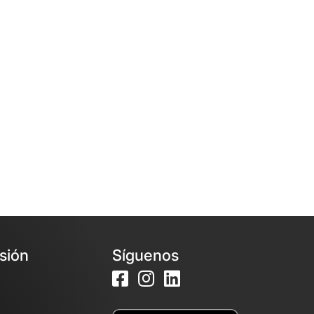
esión
Síguenos