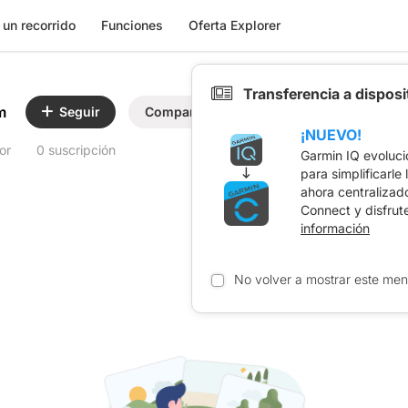
 un recorrido
Funciones
Oferta Explorer
Transferencia a dispos
m
Seguir
Compartir
¡NUEVO!
or
0 suscripción
Garmin IQ evoluci
para simplificarle
ahora centralizad
Connect y disfrut
información
No volver a mostrar este men