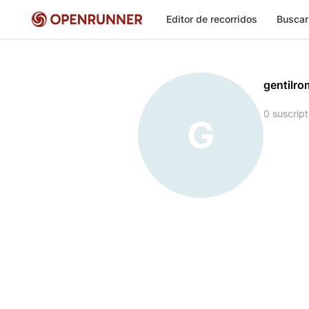
Editor de recorridos
Buscar
gentilro
0 suscript
G