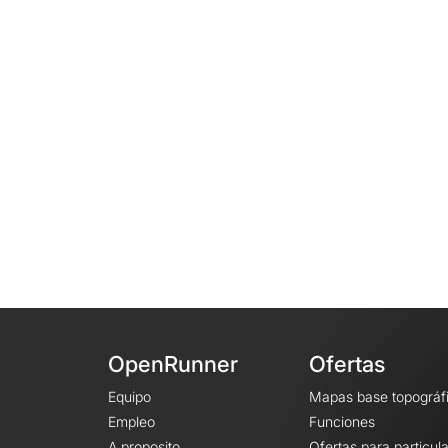
OpenRunner
Ofertas
Equipo
Mapas base topográf
Empleo
Funciones
A proposito
Ofertas para particul