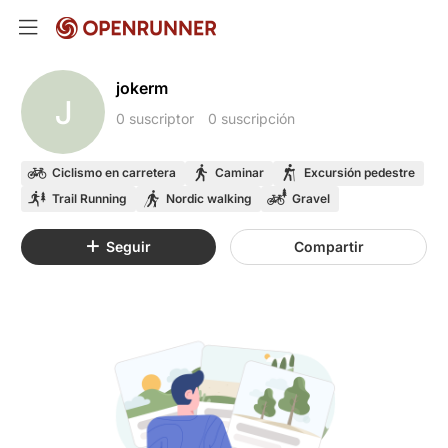
jokerm
J
0 suscriptor
0 suscripción
Ciclismo en carretera
Caminar
Excursión pedestre
Trail Running
Nordic walking
Gravel
Seguir
Compartir