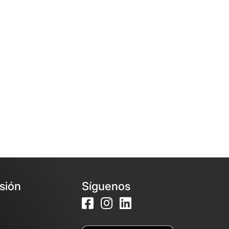
esión
Síguenos