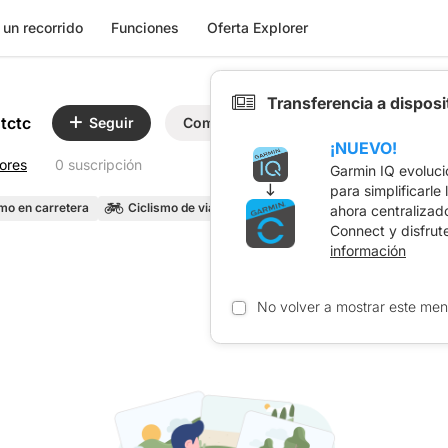
 un recorrido
Funciones
Oferta Explorer
Transferencia a dispos
tctc
Seguir
Compartir
¡NUEVO!
tores
0 suscripción
Garmin IQ evoluci
para simplificarle
smo en carretera
Ciclismo de viaje
ahora centralizad
Connect y disfrut
información
No volver a mostrar este men