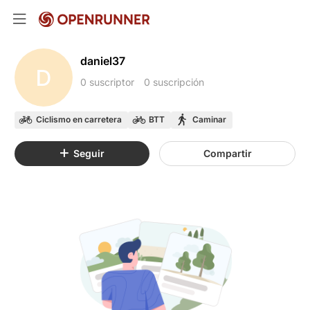
daniel37
D
0 suscriptor
0 suscripción
Ciclismo en carretera
BTT
Caminar
Seguir
Compartir