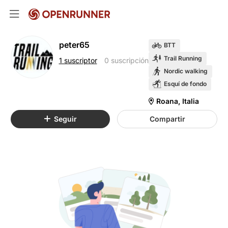
peter65
BTT
Trail Running
1 suscriptor
0 suscripción
Nordic walking
Esquí de fondo
Roana, Italia
Seguir
Compartir