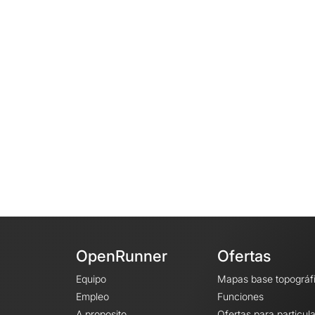
OpenRunner
Ofertas
Equipo
Mapas base topográf
Empleo
Funciones
A proposito
Ofertas para particul