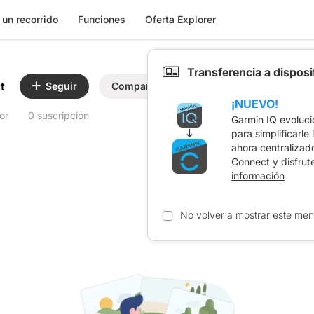
 un recorrido
Funciones
Oferta Explorer
Transferencia a dispos
t
Seguir
Compartir
¡NUEVO!
or
0 suscripción
Garmin IQ evoluci
para simplificarle
ahora centralizad
Connect y disfrut
información
No volver a mostrar este men