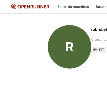
Editor de recorridos
Buscar
robrobvt
0 suscript
R
BTT