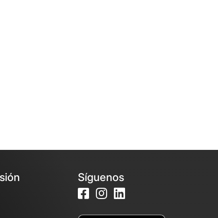
esión
Síguenos