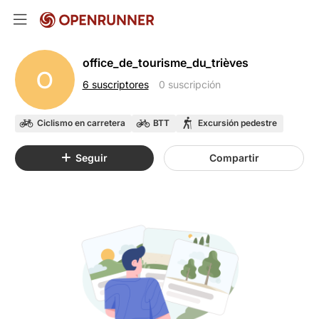
office_de_tourisme_du_trièves
O
6 suscriptores
0 suscripción
Ciclismo en carretera
BTT
Excursión pedestre
Seguir
Compartir