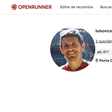
Editor de recorridos
Buscar
luisonca
2 suscrip
BTT
Ponta D