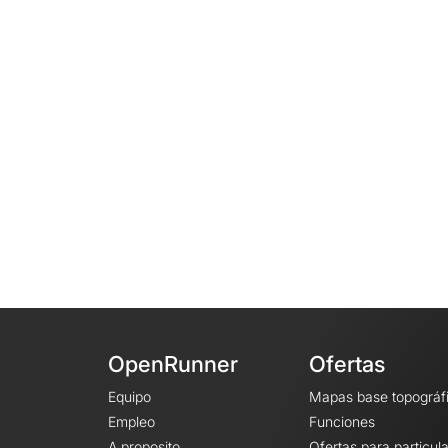
OpenRunner
Ofertas
Equipo
Mapas base topográf
Empleo
Funciones
A proposito
Ofertas para particul