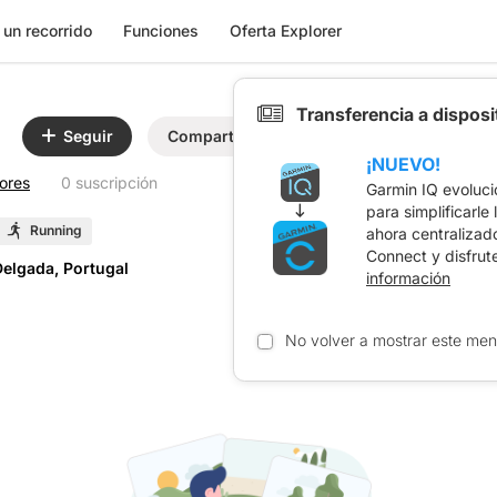
 un recorrido
Funciones
Oferta Explorer
Transferencia a dispos
Seguir
Compartir
¡NUEVO!
tores
0 suscripción
Garmin IQ evoluci
para simplificarle
Running
ahora centralizad
Connect y disfrut
elgada, Portugal
información
No volver a mostrar este men