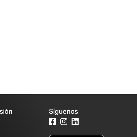
esión
Síguenos