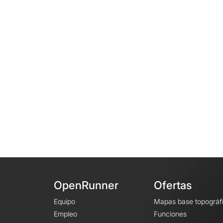
OpenRunner
Ofertas
Equipo
Mapas base topográf
Empleo
Funciones