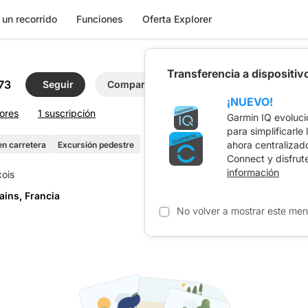
 un recorrido
Funciones
Oferta Explorer
Transferencia a dispositi
73
Seguir
Compartir
¡NUEVO!
tores
1 suscripción
Garmin IQ evoluci
para simplificarle
ahora centralizad
en carretera
Excursión pedestre
Connect y disfrut
información
ains, Francia
No volver a mostrar este men