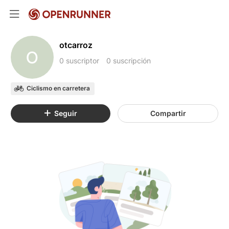
otcarroz
O
0 suscriptor
0 suscripción
Ciclismo en carretera
Seguir
Compartir