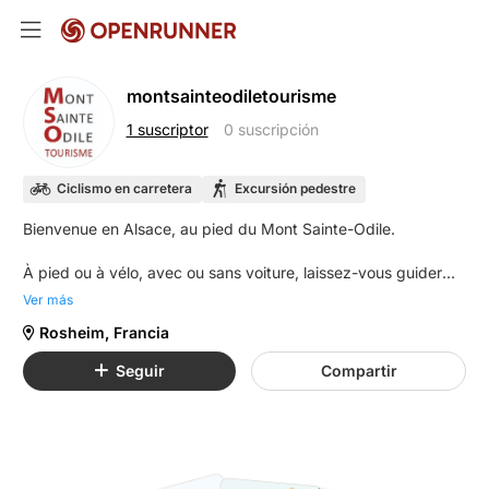
montsainteodiletourisme
1 suscriptor
0 suscripción
Ciclismo en carretera
Excursión pedestre
Bienvenue en Alsace, au pied du Mont Sainte-Odile.
À pied ou à vélo, avec ou sans voiture, laissez-vous guider
par les itinéraires de l’Office de Tourisme Intercommunal du
Ver más
Mont Sainte-Odile.
Rosheim, Francia
De la plaine à la montagne, en passant par le vignoble et les
Seguir
Compartir
villages de charme jusqu’au Mont Sainte-Odile, sillonnez des