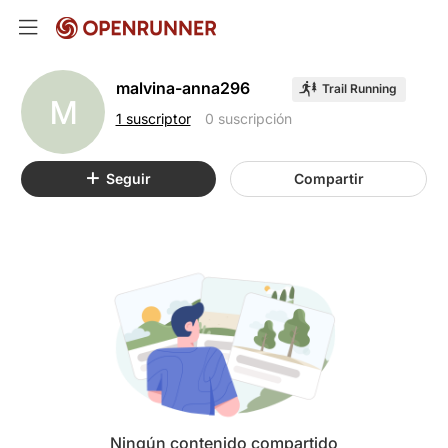
malvina-anna296
Trail Running
M
1 suscriptor
0 suscripción
Seguir
Compartir
Ningún contenido compartido