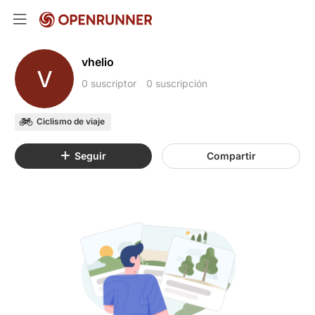
vhelio
V
0 suscriptor
0 suscripción
Ciclismo de viaje
Seguir
Compartir