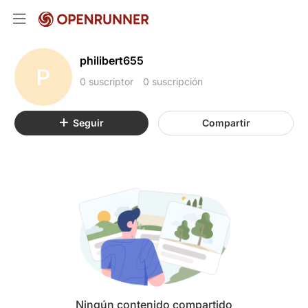
philibert655
P
0 suscriptor
0 suscripción
Seguir
Compartir
Ningún contenido compartido