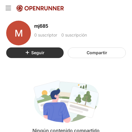
mj685
M
0 suscriptor
0 suscripción
Seguir
Compartir
Ningún contenido compartido