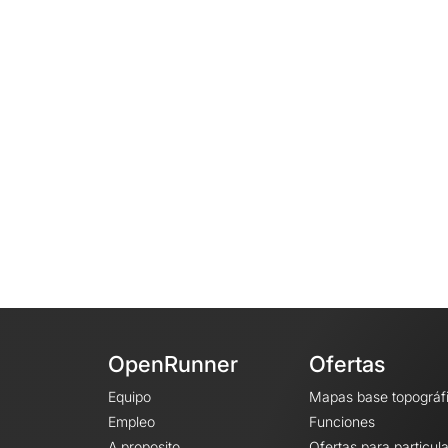
OpenRunner
Ofertas
Equipo
Mapas base topográf
Empleo
Funciones
A proposito
Ofertas para particul