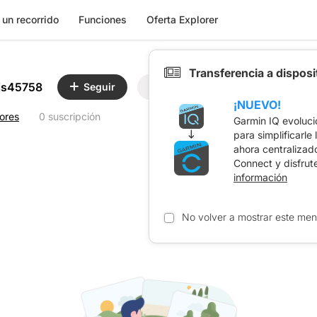
 un recorrido
Funciones
Oferta Explorer
Transferencia a dispos
uis45758
Seguir
Compartir
¡NUEVO!
tores
0 suscripción
Garmin IQ evoluci
para simplificarle
ahora centralizad
Connect y disfrut
información
No volver a mostrar este men