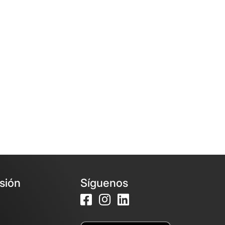
esión
Síguenos