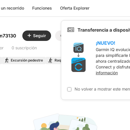
 un recorrido
Funciones
Oferta Explorer
Transferencia a dispos
en73130
Seguir
Compartir
¡NUEVO!
or
0 suscripción
Garmin IQ evoluci
para simplificarle
Excursión pedestre
Raquetas de nieve
Esquí de Montaña
ahora centralizad
Connect y disfrut
información
No volver a mostrar este men