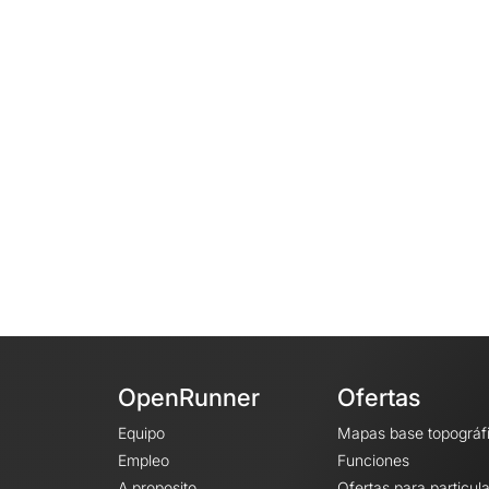
OpenRunner
Ofertas
Equipo
Mapas base topográf
Empleo
Funciones
A proposito
Ofertas para particul