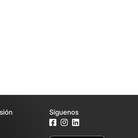
esión
Síguenos