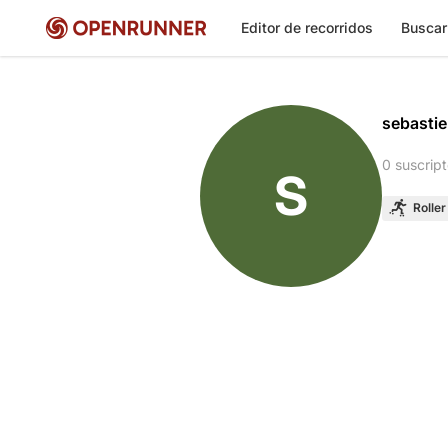
Editor de recorridos
Buscar
sebasti
0 suscript
S
Roller