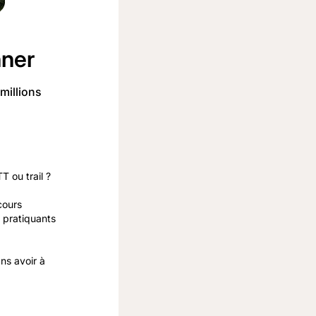
nner
millions
T ou trail ?
cours
 pratiquants
ns avoir à