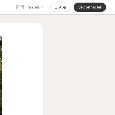
🇫🇷
Français
App
Se connecter