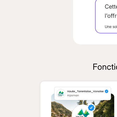
Cett
l'off
Une so
Foncti