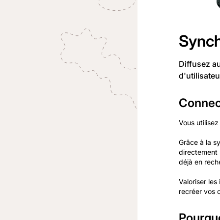
Synch
Diffusez a
d'utilisate
Connec
Vous utilisez
Grâce à la s
directement 
déjà en rech
Valoriser le
recréer vos 
Pourqu