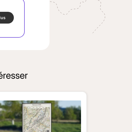
lus
éresser