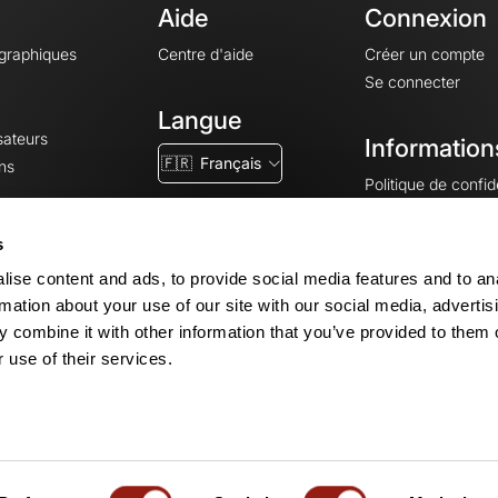
Aide
Connexion
ographiques
Centre d'aide
Créer un compte
Se connecter
Langue
sateurs
Information
🇫🇷
Français
ns
Politique de confide
CGV
CGU
s
Mentions légales
ise content and ads, to provide social media features and to an
Paramètres des co
rmation about your use of our site with our social media, advertis
 combine it with other information that you’ve provided to them o
 use of their services.
© 2026 OpenRunner - Version 7.31.3