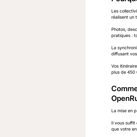
Les collectiv
réalisent un 
Photos, descr
pratiques : 
La synchroni
diffusant vos
Vos itinérair
plus de 450 
Comment
OpenRu
La mise en p
Il vous suffi
que votre en