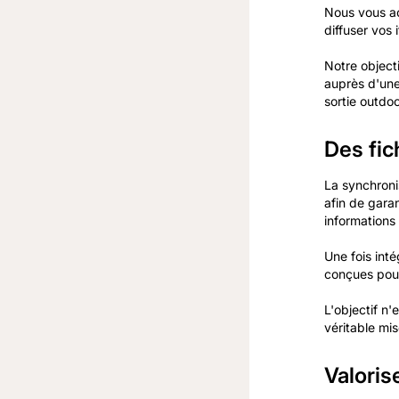
Nous vous ac
diffuser vos 
Notre object
auprès d'une
sortie outdoo
Des fic
La synchroni
afin de gara
informations
Une fois int
conçues pour
L'objectif n
véritable mis
Valoris