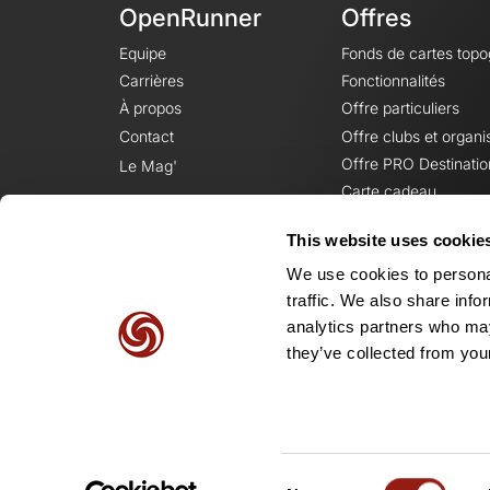
OpenRunner
Offres
Equipe
Fonds de cartes top
Carrières
Fonctionnalités
À propos
Offre particuliers
Contact
Offre clubs et organi
Offre PRO Destinatio
Le Mag'
Carte cadeau
This website uses cookie
We use cookies to personal
traffic. We also share info
analytics partners who may
they’ve collected from your
Consent