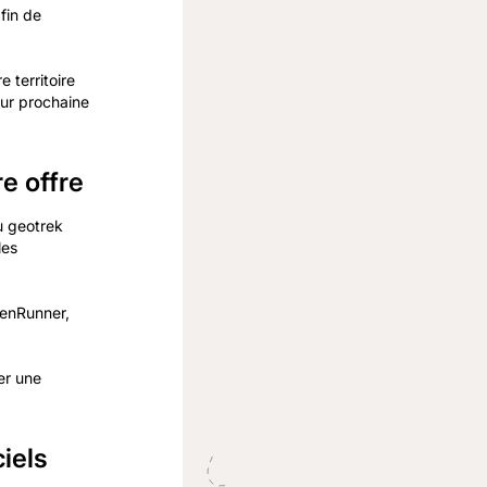
fin de
 territoire
eur prochaine
e offre
u geotrek
les
penRunner,
er une
ciels