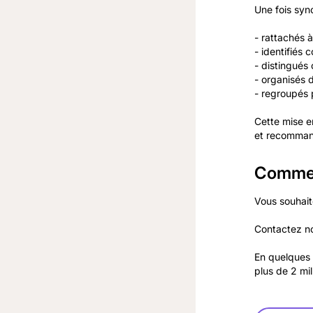
Une fois sync
- rattachés à 
- identifiés 
- distingués
- organisés 
- regroupés p
Cette mise en
et recommand
Commen
Vous souhait
Contactez no
En quelques 
plus de 2 mil