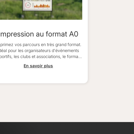
Impression au format A0
primez vos parcours en très grand format.
déal pour les organisateurs d'évènements
portifs, les clubs et associations, le format
'impression A0 améliorera l'expérience de
En savoir plus
tous les participants.