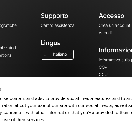
Supporto
Accesso
ografiche
Centro assistenza
Crea un account
Accedi
Lingua
nizzatori
Informazion
🇮🇹
Italiano
ations
Informativa sulla
CGV
CGU
Note legali
s
Impostazioni dei 
ise content and ads, to provide social media features and to an
rmation about your use of our site with our social media, advertis
 combine it with other information that you’ve provided to them o
© 2026 OpenRunner - Versione 7.31.3
 use of their services.