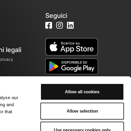
Seguici
i legali
 privacy
cookie
Allow all cookies
alyse our
ing and
Allow selection
r that
Use necessary cookies only