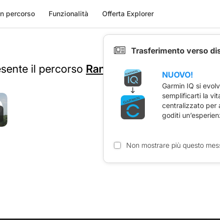
n percorso
Funzionalità
Offerta Explorer
Trasferimento verso di
esente il percorso
Rando du Haillan 88 km
NUOVO!
Garmin IQ si evol
semplificarti la vi
centralizzato per
goditi un’esperien
Non mostrare più questo mes