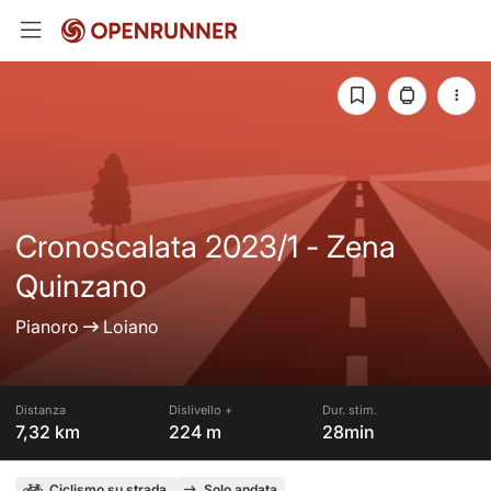
Cronoscalata 2023/1 - Zena
Quinzano
Pianoro
Loiano
Distanza
Dislivello +
Dur. stim.
7,32 km
224 m
28min
Ciclismo su strada
Solo andata