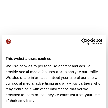
Recensioni degli utenti
Questo percorso non contiene ancora alcuna recensione.
This website uses cookies
L'hai già effettuato? Sii il primo a inviare una recensione!
We use cookies to personalise content and ads, to
provide social media features and to analyse our traffic.
We also share information about your use of our site with
Aggiungi una recensione
our social media, advertising and analytics partners who
may combine it with other information that you’ve
provided to them or that they’ve collected from your use
of their services.
Riepilogo