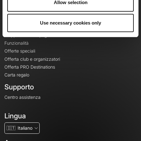
Allow selection
Contatti
Le Mag'
Use necessary cookies only
Offerte
Mappe di base topografiche
Funzionalità
Offerte speciali
Offerta club e organizzatori
Offerta PRO Destinations
Carta regalo
Supporto
Centro assistenza
Lingua
🇮🇹
Italiano