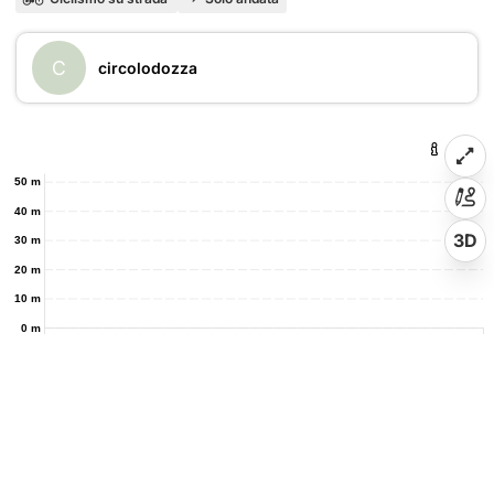
C
circolodozza
50 m
40 m
3D
30 m
20 m
10 m
0 m