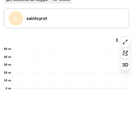
S
saintcyrot
50 m
40 m
3D
30 m
20 m
10 m
0 m