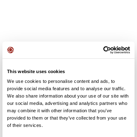
Recensioni degli utenti
This website uses cookies
Questo percorso non contiene ancora alcuna recensione.
L'hai già effettuato? Sii il primo a inviare una recensione!
We use cookies to personalise content and ads, to
provide social media features and to analyse our traffic.
We also share information about your use of our site with
our social media, advertising and analytics partners who
Aggiungi una recensione
may combine it with other information that you’ve
provided to them or that they’ve collected from your use
of their services.
Riepilogo