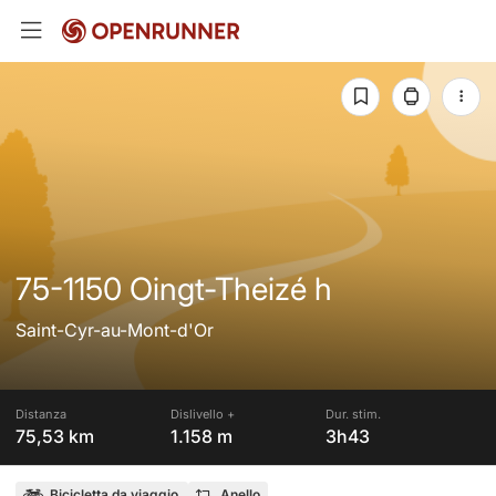
75-1150 Oingt-Theizé h
Saint-Cyr-au-Mont-d'Or
Distanza
Dislivello +
Dur. stim.
75,53 km
1.158 m
3h43
Bicicletta da viaggio
Anello