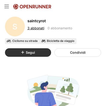
saintcyrot
S
3 abbonati
0 abbonamento
Ciclismo su strada
Bicicletta da viaggio
Segui
Condividi