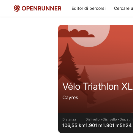
Editor di percorsi
Cercare u
Vélo Triathlon XL
Cayres
Distanza
Dislivello +
Dislivello -
Dur. stim
106,55 km
1.901 m
1.901 m
5h24