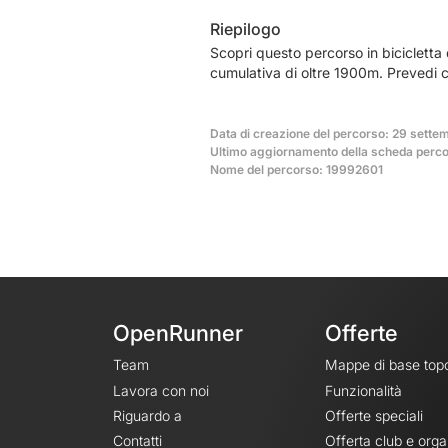
Riepilogo
Scopri questo percorso in bicicletta
cumulativa di oltre 1900m. Prevedi 
Data di creazione del percorso: 29 sette
Ultimo aggiornamento della scheda perco
Nome del percorso: 19992601
OpenRunner
Offerte
Team
Mappe di base top
Lavora con noi
Funzionalità
Riguardo a
Offerte speciali
Contatti
Offerta club e orga