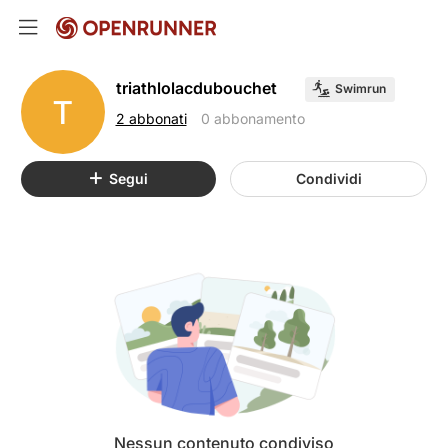
triathlolacdubouchet
Swimrun
T
2 abbonati
0 abbonamento
Segui
Condividi
Nessun contenuto condiviso