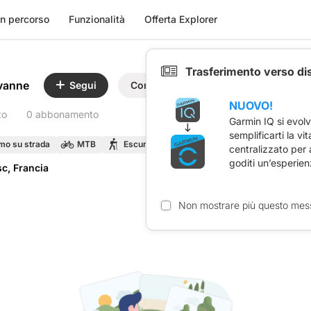
n percorso
Funzionalità
Offerta Explorer
Trasferimento verso di
vanne
Segui
Condividi
NUOVO!
to
0 abbonamento
Garmin IQ si evol
semplificarti la vi
smo su strada
MTB
Escursione a piedi
Trail Running
R
centralizzato per
goditi un’esperien
c, Francia
Non mostrare più questo mes