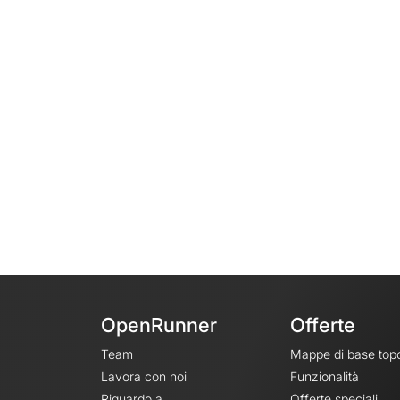
OpenRunner
Offerte
Team
Mappe di base top
Lavora con noi
Funzionalità
Riguardo a
Offerte speciali