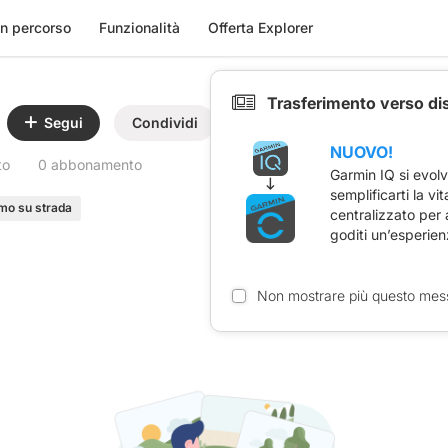
n percorso
Funzionalità
Offerta Explorer
Trasferimento verso di
Segui
Condividi
NUOVO!
to
0 abbonamento
Garmin IQ si evol
semplificarti la vi
smo su strada
centralizzato per
goditi un’esperien
Non mostrare più questo mes