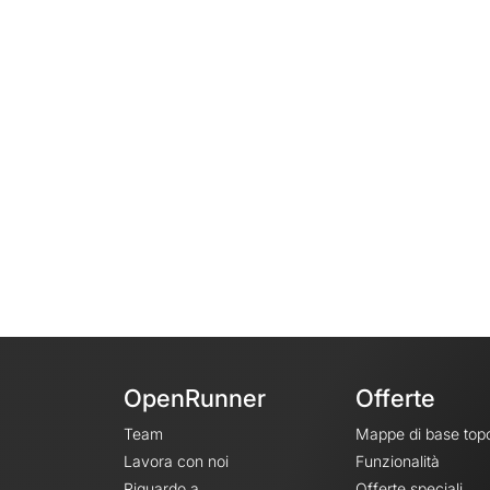
OpenRunner
Offerte
Team
Mappe di base top
Lavora con noi
Funzionalità
Riguardo a
Offerte speciali