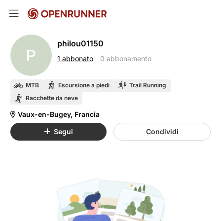
philou01150
P
1 abbonato
0 abbonamento
MTB
Escursione a piedi
Trail Running
Racchette da neve
Vaux-en-Bugey, Francia
Segui
Condividi