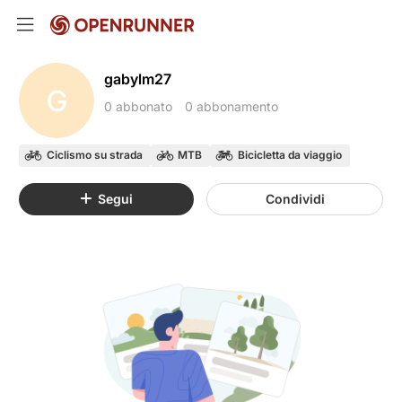
gabylm27
G
0 abbonato
0 abbonamento
Ciclismo su strada
MTB
Bicicletta da viaggio
Segui
Condividi