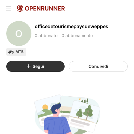
officedetourismepaysdeweppes
O
0 abbonato
0 abbonamento
MTB
Segui
Condividi