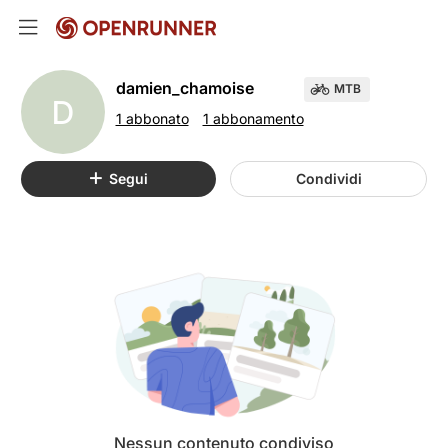
damien_chamoise
MTB
D
1 abbonato
1 abbonamento
Segui
Condividi
Nessun contenuto condiviso