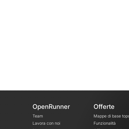
OpenRunner
Offerte
Team
Mappe di base top
Lavora con noi
Funzionalità