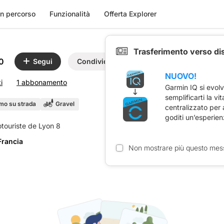
n percorso
Funzionalità
Offerta Explorer
Trasferimento verso di
0
Segui
Condividi
NUOVO!
i
1 abbonamento
Garmin IQ si evol
semplificarti la vi
smo su strada
Gravel
centralizzato per
goditi un’esperien
Francia
Non mostrare più questo mes